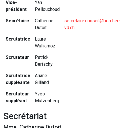
Vice-
Yan
président
Pellouchoud
Secrétaire
Catherine
secretaire.conseil@bercher-
Dutoit
vd.ch
Scrutatrice
Laure
Wulliamoz
Scrutateur
Patrick
Bertschy
Scrutatrice
Ariane
suppléante
Gilliand
Scrutateur
Yves
suppléant
Mützenberg
Secrétariat
Mme. Catherine Dutoit