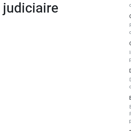
 judiciaire
d