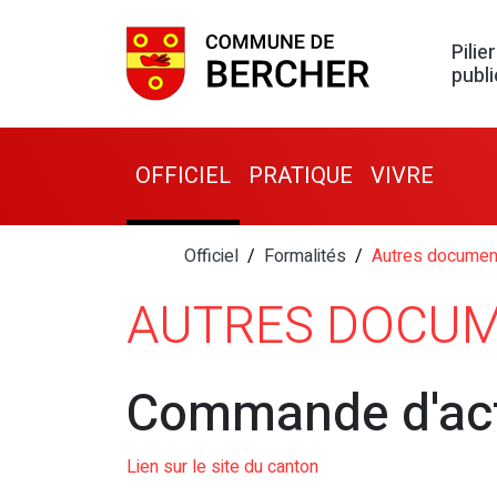
Pilier
publi
OFFICIEL
PRATIQUE
VIVRE
Officiel
Formalités
Autres document
AUTRES DOCUM
Commande d'ac
Lien sur le site du canton