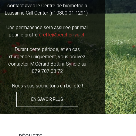
Mercredi de 08h00 à 11h30 et de 13h30
contact avec le Centre de biométrie à
à 17h00*
Lausanne Call Center (n° 0800 01 1291).
*possibilité de prendre rendez-vous le
mercredi après 17h00, au plus tard à
Une permanence sera assurée par mail
18h00
pour le greffe
greffe@bercher-vd.ch
BOURSE
Durant cette période, et en cas
Mardi de 08h00 à 11h30 et de 13h30 à
d'urgence uniquement, vous pouvez
16h30 ou sur RDV
contacter M.Gérard Bottini, Syndic au
079 707 03 72
DÉCHETTERIE
Lundi de 18h30 à 19h30
Nous vous souhaitons un bel été !
Mercredi de 17h00 à 18h30
Samedi de 09h00 à 11h30
EN SAVOIR PLUS
EN SAVOIR PLUS