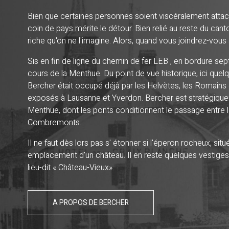
Bien que certaines personnes soient viscéralement attach
coin de pays mérite le détour. Bien relié au reste du canton
riche qu'on ne l'imagine. Alors, quand vous joindrez-vous
Sis en fin de ligne du chemin de fer LEB , en bordure se
cours de la Menthue. Du point de vue historique, ici quelq
Bercher était occupé déjà par les Helvètes, les Romains
exposés à Lausanne et Yverdon. Bercher est stratégique
Menthue, dont les ponts conditionnent le passage entre le
Combremonts.
Il ne faut dès lors pas s' étonner si l'éperon rocheux, situ
emplacement d'un château. Il en reste quelques vestiges,
lieu-dit « Château-Vieux».
A PROPOS DE BERCHER