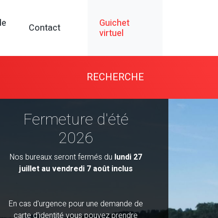
de
Guichet
Contact
virtuel
RECHERCHE
Horaires
Fermeture d'été
GREFFE MUNICIPAL
2026
Lundi, mardi et mercredi
de 08h00 à 11h30 et de 13h30 à 16h30
Nos bureaux seront fermés du
lundi 27
juillet au vendredi 7 août inclus
CONTRÔLE DES HABITANTS
et POLICE DES CONSTRUCTIONS
Lundi de 08h00 à 11h30 et de 13h30 à
En cas d'urgence pour une demande de
16h30
carte d'identité vous pouvez prendre